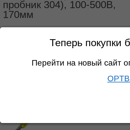
пробник 304), 100-500В,
170мм
Теперь покупки 
Перейти на новый сайт 
OPTB