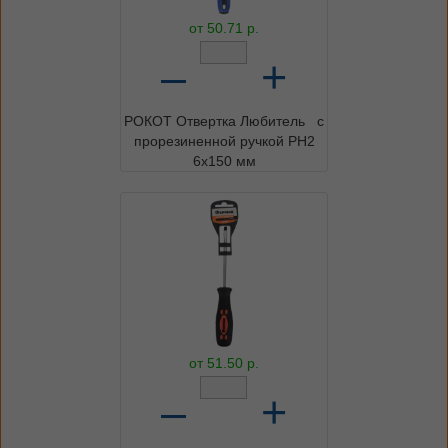
от
50.71
р.
–
+
РОКОТ Отвертка Любитель с
прорезиненной ручкой PH2
6х150 мм
от
51.50
р.
–
+