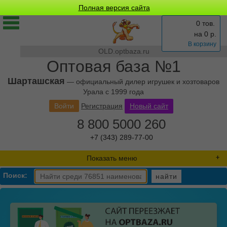
Полная версия сайта
0 тов.
на
0
р.
В корзину
OLD.optbaza.ru
Оптовая база №1
Шарташская
— официальный дилер игрушек и хозтоваров
Урала с 1999 года
Войти
Регистрация
Новый сайт
8 800 5000 260
+7 (343) 289-77-00
Показать меню
Поиск:
найти