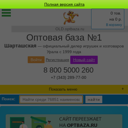
Полная версия сайта
0 тов.
на
0
р.
В корзину
OLD.optbaza.ru
Оптовая база №1
Шарташская
— официальный дилер игрушек и хозтоваров
Урала с 1999 года
Войти
Регистрация
Новый сайт
8 800 5000 260
+7 (343) 289-77-00
Показать меню
Поиск:
найти